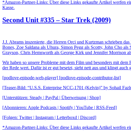
*Amazon-Partner-Links: Über diese Links gekaufte Artikel werfen ein
Kasse.
Second Unit #335 – Star Trek (2009)
J.J. Abrams inszenierte, die Herren Orci und Kurtzman schrieben das
Bones, Zoe Saldana als Uhura, Simon Pegg als Scotty, John Cho als
Grayson, Chris Hemsworth als George Kirk und Jennifer Morrison al
Wir haben so unsere Probleme mit dem Film und besonders mit dem Fil
der Rede wert. Dafür ist er gut besetzt, sieht nett aus und klingt auc
[podlove-episode-web-player] [podlove-episode-contributor-list]
[Teaser-Bild: “U.S.S. Enterprise NCC-1701 (Kelvin)” by Sohail Fazl
[Unterstützen: Steady | PayPal | Überweisung | Shop]
[Abonnieren: Apple Podcasts | Spotify | YouTube | RSS-Feed]
[Folgen: Twitter | Instagram | Letterboxd | Discord]
*Amazon-Partner-Links: Über diese Links gekaufte Artikel werfen ein