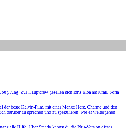
ug Jung. Zur Hauptcrew gesellen sich Idris Elba als Krall, Sofia
el der beste Kelvin-Film, mit einer Menge Herz, Charme und den
auch darüber zu sprechen und zu spekulieren, wie es weitergehen
anzielle Hilfe. Über Steady kannst du die Plus-Version dieses