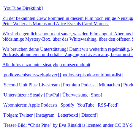
[YouTube Direktlink]
Zu der bekannten Crew kommen in diesem Film noch einige Neuzugän
Peter Weller als Marcus und Alice Eve als Carol Marcus.
Wir sind eigentlich schon recht sauer, was den Film angeht. Aber aus
blödsinnige Mystery-Box, über das Whitewashing, über den offenen Sex
Wir brauchen deine Unterstützung! Damit wir weiterhin regelmäßig, ko
Podcasts abonnieren und erhältst Zugang zu Livestreams, bekommst d
Alle Infos dazu unter steadyhq.com/secondunit
[podlove-episode-web-player] [podlove-episode-contributor-list]
[Second Unit Plus: Livestream | Premium Podcast | Mitmachen | Pro
[Unterstützen: Steady | PayPal | Überweisung | Shop]
[Abonnieren: Apple Podcasts | Spotify | YouTube | RSS-Feed]
[Folgen: Twitter | Instagram | Letterboxd | Discord]
[Teaser-Bild: “Chris Pine” by Eva Rinaldi is licensed under CC BY-S