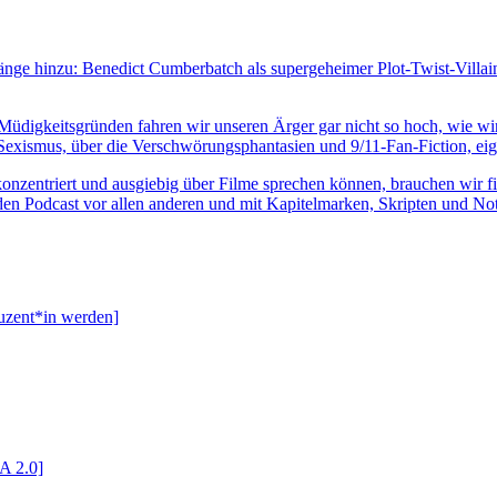
ge hinzu: Benedict Cumberbatch als supergeheimer Plot-Twist-Villa
 Müdigkeitsgründen fahren wir unseren Ärger gar nicht so hoch, wie wir
ismus, über die Verschwörungsphantasien und 9/11-Fan-Fiction, eigentl
nzentriert und ausgiebig über Filme sprechen können, brauchen wir fin
en Podcast vor allen anderen und mit Kapitelmarken, Skripten und Not
duzent*in werden]
A 2.0]