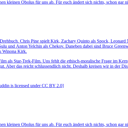
en kleinen Obolus für uns ab. Für euch ändert sich nichts, schon gar 
 Drehbuch. Chris Pine spielt Kirk, Zachary Quinto als Spock, Leonard
 Sulu und Anton Yelchin als Chekov. Daneben dabei sind Bruce Green
s Winona Kirk.
m als Star-Trek-Film. Uns fehlt die ethisch-moralische Frage im Kern,
h gut. Aber das reicht schlussendlich nicht. Deshalb kreisen wir in der 
uddin is licensed under CC BY 2.0]
en kleinen Obolus für uns ab. Für euch ändert sich nichts, schon gar 