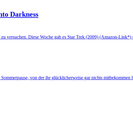
Into Darkness
e zu versuchen. Diese Woche gab es Star Trek (2009) (Amazon-Link*) 
ne Sommerpause, von der ihr glücklicherweise gar nichts mitbekommen 