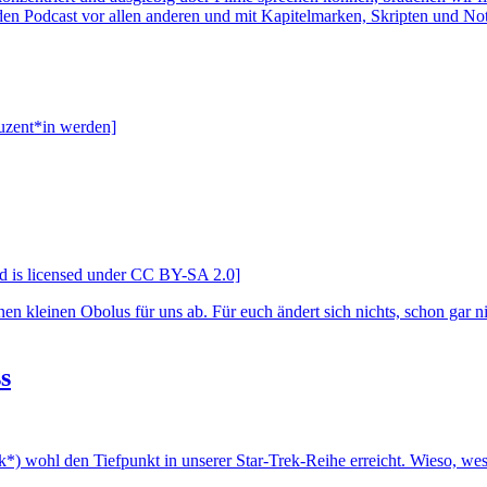
en Podcast vor allen anderen und mit Kapitelmarken, Skripten und Not
duzent*in werden]
d is licensed under CC BY-SA 2.0]
en kleinen Obolus für uns ab. Für euch ändert sich nichts, schon gar 
s
k*) wohl den Tiefpunkt in unserer Star-Trek-Reihe erreicht. Wieso, 