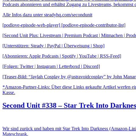
Podcasts abonnieren und erhältst Zugang zu Livestreams, bekommst d
Alle Infos dazu unter steadyhq.com/secondunit
[podlove-episode-web-player] [podlove-episode-contributor-list]
[Second Unit Plus: Livestream | Premium Podcast | Mitmachen | Pro
[Unterstützen: Steady | PayPal | Überweisung | Shop]
[Abonnieren: Apple Podcasts | Spotify | YouTube | RSS-Feed]
[Folgen: Twitter | Instagram | Letterboxd | Discord]
[Teaser-Bild: “Jaylah Cosplay by @astravoidcosplay” by John Manar
*Amazon-Partner-Links: Über diese Links gekaufte Artikel werfen ein
Kasse.
Second Unit #338 – Star Trek Into Darknes
Wir sind zurück und haben mit Star Trek Into Darkness (Amazon-Lin
Mateschrank.