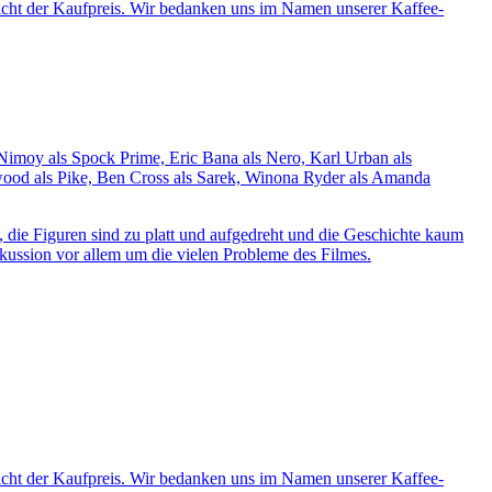
nicht der Kaufpreis. Wir bedanken uns im Namen unserer Kaffee-
 Nimoy als Spock Prime, Eric Bana als Nero, Karl Urban als
wood als Pike, Ben Cross als Sarek, Winona Ryder als Amanda
 die Figuren sind zu platt und aufgedreht und die Geschichte kaum
Diskussion vor allem um die vielen Probleme des Filmes.
nicht der Kaufpreis. Wir bedanken uns im Namen unserer Kaffee-