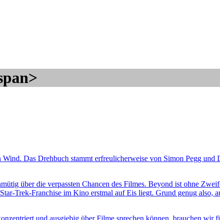
span>
en Wind. Das Drehbuch stammt erfreulicherweise von Simon Pegg und Do
hmütig über die verpassten Chancen des Filmes. Beyond ist ohne Zweif
 Star-Trek-Franchise im Kino erstmal auf Eis liegt. Grund genug also, 
nzentriert und ausgiebig über Filme sprechen können, brauchen wir fin