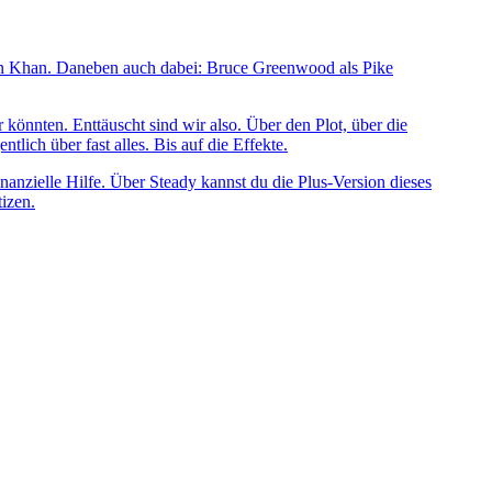
in Khan. Daneben auch dabei: Bruce Greenwood als Pike
 könnten. Enttäuscht sind wir also. Über den Plot, über die
ich über fast alles. Bis auf die Effekte.
anzielle Hilfe. Über Steady kannst du die Plus-Version dieses
izen.