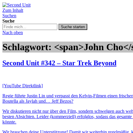
Zum Inhalt
Second Unit
Suchen
Suche
Suche
Suche starten
in
Nach oben
https://secondunit-
podcast.de/
Schlagwort: <span>John Cho</
Second Unit #342 – Star Trek Beyond
[YouTube Direktlink]
Regie führte Justin Lin und verpasst den Kelvin-Filmen einen frisch
Boutella als Jaylah und… Jeff Bezos?
Wir diskutieren nicht nur über den Film, sondern schwelgen auch we
besten Absichten. Leider (kommerziell) erfolglos, sodass das gesamte
könnte.
Wir brauchen deine Unterstützung! Damit wir weiterhin regelmäßig, ko