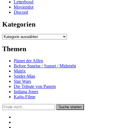
Letterboxd
Moviepilot
Discord
Kategorien
Kategorien
Themen
Planet der Affen
Before Sunrise / Sunset / Midnight
Matrix
Spider-Man
Star Wars
Die Tribute von Panem
Indiana Jones
Kaiju-Filme
Suche
Suche starten
in
https://secondunit-
podcast.de/