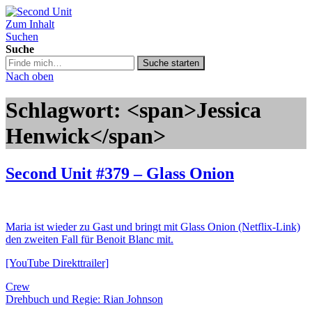
Zum Inhalt
Second Unit
Suchen
Suche
Suche
Suche starten
in
Nach oben
https://secondunit-
podcast.de/
Schlagwort: <span>Jessica
Henwick</span>
Second Unit #379 – Glass Onion
Maria ist wieder zu Gast und bringt mit Glass Onion (Netflix-Link)
den zweiten Fall für Benoit Blanc mit.
[YouTube Direkttrailer]
Crew
Drehbuch und Regie: Rian Johnson