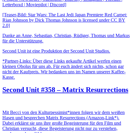
Letterboxd | Moviepilot | Discord]
[Teaser-Bild: Star Wars: The Last Jedi Japan Premiere Red Carpet:
Rian Johnson by Dick Thomas Johnson is licensed under CC BY
2.0]
Danke an Anne, Sebastian, Christian, Rüdiger, Thomas und Markus
für die Unterstützung.
Second Unit ist eine Produktion der Second Unit Studios.
*Partner-Links: Über diese Links gekaufte Artikel werfen einen
kleinen Obolus für uns ab. Für euch ändert sich nichts, schon gar
nicht der Kaufpreis. Wir bedanken uns im Namen unserer Kaffee-
Kasse.
Second Unit #358 – Matrix Resurrections
Mit Becci von den Kulturpessimist*innen folgen wir dem weißen
Hasen und besprechen Matrix Resurrections (Amazon-Link*).
Dabei erklärst sie uns ihre große Begeisterung für den Film und
Christian versucht, diese Begeisterung nicht nur zu verstehen,