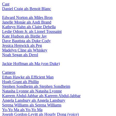
Cast
Daniel Craig als Benoit Blanc
Edward Norton als Miles Bron
Janelle Monáe als Andi Brand
Kathryn Hahn als Claire Debella
Leslie Odom Jr. als Lionel Toussaint
Kate Hudson als Birdie Jay
Dave Bautista als Duke Cody
Jessica Henwick als Peg
Madelyn Cline als Whiskey
Noah Segan als Derol
Jackie Hoffman als Ma (von Duke)
Cameos
Ethan Hawke als Efficient Man
Hugh Grant als Phillip
Stephen Sondheim als Stephen Sondheim
Natasha Lyonne als Natasha Lyonne
Kareem Abdul-Jabbar als Kareem Abdul-Jabbar
Angela Lansbury als Angela Lansbury
Serena Williams als Serena Williams
Yo-Yo Ma als Yo-Yo Ma
Joseph Gordon-Levitt als Hourly Dong (voice)