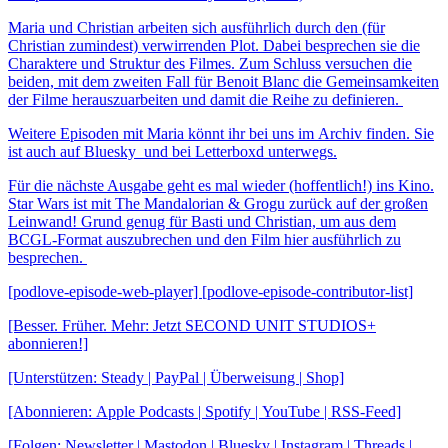
Maria und Christian arbeiten sich ausführlich durch den (für
Christian zumindest) verwirrenden Plot. Dabei besprechen sie die
Charaktere und Struktur des Filmes. Zum Schluss versuchen die
beiden, mit dem zweiten Fall für Benoit Blanc die Gemeinsamkeiten
der Filme herauszuarbeiten und damit die Reihe zu definieren.
Weitere Episoden mit Maria könnt ihr bei uns im Archiv finden. Sie
ist auch auf Bluesky und bei Letterboxd unterwegs.
Für die nächste Ausgabe geht es mal wieder (hoffentlich!) ins Kino.
Star Wars ist mit The Mandalorian & Grogu zurück auf der großen
Leinwand! Grund genug für Basti und Christian, um aus dem
BCGL-Format auszubrechen und den Film hier ausführlich zu
besprechen.
[podlove-episode-web-player] [podlove-episode-contributor-list]
[Besser. Früher. Mehr: Jetzt SECOND UNIT STUDIOS+
abonnieren!]
[Unterstützen: Steady | PayPal | Überweisung | Shop]
[Abonnieren: Apple Podcasts | Spotify | YouTube | RSS-Feed]
[Folgen: Newsletter | Mastodon | Bluesky | Instagram | Threads |