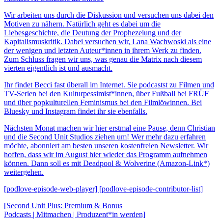
Wir arbeiten uns durch die Diskussion und versuchen uns dabei den
Motiven zu nähern. Natürlich geht es dabei um die
Liebesgeschichte, die Deutung der Prophezeiung und der
Kapitalismuskritik. Dabei versuchen wir, Lana Wachwoski als eine
der wenigen und letzten Auteur*innen in ihrem Werk zu finden.
Zum Schluss fragen wir uns, was genau die Matrix nach diesem
vierten eigentlich ist und ausmacht.
Ihr findet Becci fast überall im Internet. Sie podcastst zu Filmen und
TV-Serien bei den Kulturpessimist*innen, über Fußball bei FRÜF
und über popkulturellen Feminismus bei den Filmlöwinnen. Bei
Bluesky und Instagram findet ihr sie ebenfalls.
Nächsten Monat machen wir hier erstmal eine Pause, denn Christian
und die Second Unit Studios ziehen um! Wer mehr dazu erfahren
möchte, abonniert am besten unseren kostenfreien Newsletter. Wir
hoffen, dass wir im August hier wieder das Programm aufnehmen
können. Dann soll es mit Deadpool & Wolverine (Amazon-Link*)
weitergehen.
[podlove-episode-web-player] [podlove-episode-contributor-list]
[Second Unit Plus: Premium & Bonus
Podcasts | Mitmachen | Produzent*in werden]