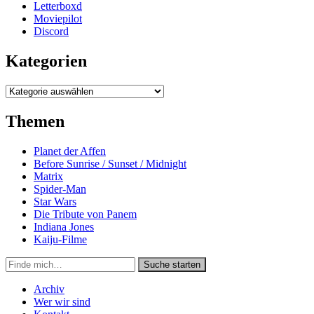
Letterboxd
Moviepilot
Discord
Kategorien
Kategorien
Themen
Planet der Affen
Before Sunrise / Sunset / Midnight
Matrix
Spider-Man
Star Wars
Die Tribute von Panem
Indiana Jones
Kaiju-Filme
Suche
Suche starten
in
https://secondunit-
Archiv
podcast.de/
Wer wir sind