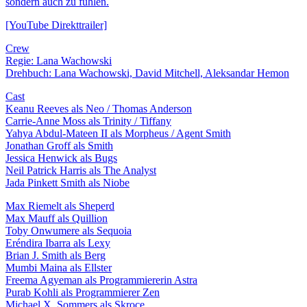
sondern auch zu fühlen.
[YouTube Direkttrailer]
Crew
Regie: Lana Wachowski
Drehbuch: Lana Wachowski, David Mitchell, Aleksandar Hemon
Cast
Keanu Reeves als Neo / Thomas Anderson
Carrie-Anne Moss als Trinity / Tiffany
Yahya Abdul-Mateen II als Morpheus / Agent Smith
Jonathan Groff als Smith
Jessica Henwick als Bugs
Neil Patrick Harris als The Analyst
Jada Pinkett Smith als Niobe
Max Riemelt als Sheperd
Max Mauff als Quillion
Toby Onwumere als Sequoia
Eréndira Ibarra als Lexy
Brian J. Smith als Berg
Mumbi Maina als Ellster
Freema Agyeman als Programmiererin Astra
Purab Kohli als Programmierer Zen
Michael X. Sommers als Skroce