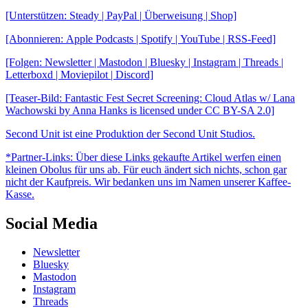
[Unterstützen: Steady | PayPal | Überweisung | Shop]
[Abonnieren: Apple Podcasts | Spotify | YouTube | RSS-Feed]
[Folgen: Newsletter | Mastodon | Bluesky | Instagram | Threads |
Letterboxd | Moviepilot | Discord]
[Teaser-Bild: Fantastic Fest Secret Screening: Cloud Atlas w/ Lana
Wachowski by Anna Hanks is licensed under CC BY-SA 2.0]
Second Unit ist eine Produktion der Second Unit Studios.
*Partner-Links: Über diese Links gekaufte Artikel werfen einen
kleinen Obolus für uns ab. Für euch ändert sich nichts, schon gar
nicht der Kaufpreis. Wir bedanken uns im Namen unserer Kaffee-
Kasse.
Social Media
Newsletter
Bluesky
Mastodon
Instagram
Threads