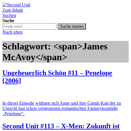
Zum Inhalt
Second Unit
Suchen
Suche
Suche
Suche starten
in
Nach oben
https://secondunit-
podcast.de/
Schlagwort: <span>James
McAvoy</span>
Ungeheuerlich Schön #11 – Penelope
[2006]
In dieser Episode widmen sich Anne und ihre Gästin Kati der zu
Unrecht fast schon vergessenen romantischen Fantasykomödie
„Penelope“.
Second Unit #113 – X-Men: Zukunft ist