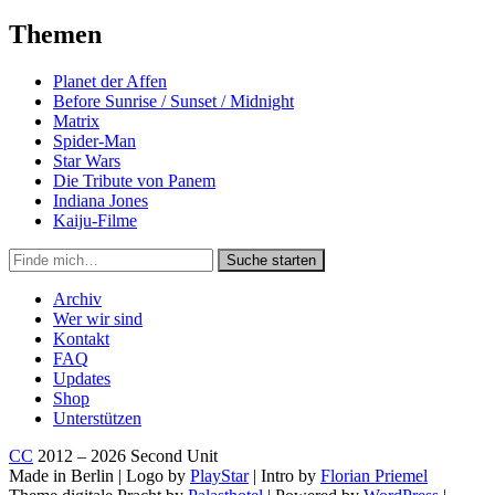
Themen
Planet der Affen
Before Sunrise / Sunset / Midnight
Matrix
Spider-Man
Star Wars
Die Tribute von Panem
Indiana Jones
Kaiju-Filme
Suche
Suche starten
in
https://secondunit-
Archiv
podcast.de/
Wer wir sind
Kontakt
FAQ
Updates
Shop
Unterstützen
CC
2012 – 2026 Second Unit
Made in Berlin | Logo by
PlayStar
| Intro by
Florian Priemel