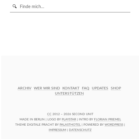
Suche
in
https://secondunit-
SUCHE STARTEN
podcast.de/
ARCHIV
WER WIR SIND
KONTAKT
FAQ
UPDATES
SHOP
UNTERSTÜTZEN
CC
2012 – 2026 SECOND UNIT
MADE IN BERLIN | LOGO BY
PLAYSTAR
| INTRO BY
FLORIAN PRIEMEL
THEME DIGITALE PRACHT BY
PALASTHOTEL
| POWERED BY
WORDPRESS
|
IMPRESSUM
|
DATENSCHUTZ